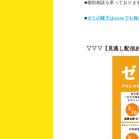
■個別相談も承っておりま
■
ゼミの様子はnoteでも
▽▽▽【見逃し配信