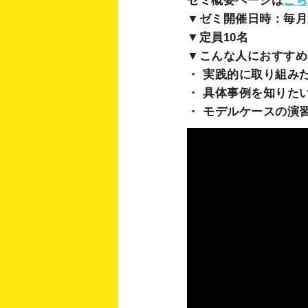
ゼミ概要ページは
こち
▼ゼミ開催日時：毎月第2
▼定員10名
▼こんな人におすす
・ 実践的に取り組み
・ 具体事例を知りた
・ モデルケースの演