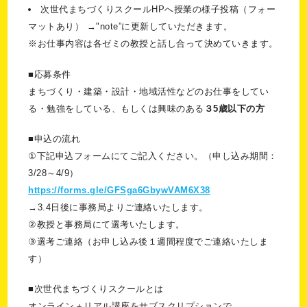
次世代まちづくりスクールHPへ授業の様子投稿（フォー
マットあり） →"note”に更新していただきます。
※お仕事内容は各ゼミの教授と話し合って決めていきます。
■応募条件
まちづくり・建築・設計・地域活性などのお仕事をしてい
る・勉強をしている、もしくは興味のある
３5歳以下の方
■申込の流れ
①下記申込フォームにてご記入ください。（申し込み期間：
3/28～4/9）
https://forms.gle/GFSga6GbywVAM6X38
→3.4日後に事務局よりご連絡いたします。
②教授と事務局にて選考いたします。
③選考ご連絡（お申し込み後１週間程度でご連絡いたしま
す）
■次世代まちづくりスクールとは
オンライン＋リアル講座をサブスクリプションで