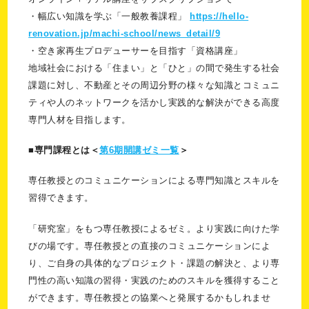
・幅広い知識を学ぶ「一般教養課程」
https://hello-
renovation.jp/machi-school/news_detail/9
・空き家再生プロデューサーを目指す「資格講座」
地域社会における「住まい」と「ひと」の間で発生する社会
課題に対し、不動産とその周辺分野の様々な知識とコミュニ
ティや人のネットワークを活かし実践的な解決ができる高度
専門人材を目指します。
■専門課程とは＜
第6期開講ゼミ一覧
＞
専任教授とのコミュニケーションによる専門知識とスキルを
習得できます。
「研究室」をもつ専任教授によるゼミ。より実践に向けた学
びの場です。専任教授との直接のコミュニケーションによ
り、ご自身の具体的なプロジェクト・課題の解決と、より専
門性の高い知識の習得・実践のためのスキルを獲得すること
ができます。専任教授との協業へと発展するかもしれませ