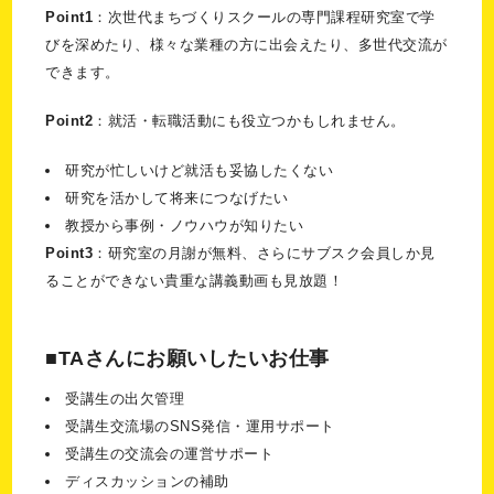
Point1
：次世代まちづくりスクールの専門課程研究室で学
びを深めたり、様々な業種の方に出会えたり、多世代交流が
できます。
Point2
：就活・転職活動にも役立つかもしれません。
研究が忙しいけど就活も妥協したくない
研究を活かして将来につなげたい
教授から事例・ノウハウが知りたい
Point3
：研究室の月謝が無料、さらにサブスク会員しか見
ることができない貴重な講義動画も見放題！
■TAさんにお願いしたいお仕事
受講生の出欠管理
受講生交流場のSNS発信・運用サポート
受講生の交流会の運営サポート
ディスカッションの補助