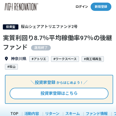
ログイン
新規登録
桜山シェアアトリエファンド2号
投資型
実質利回り8.7％平均稼働率97％の後継
ファンド
運用終了
神奈川県
#アトリエ
#ワークスペース
#廃工場再生
#桜山
＼投資家登録
／
からはじめよう！
投資家登録はこちら
TOP
活動内容
リターン
スキーム
ファンド情報