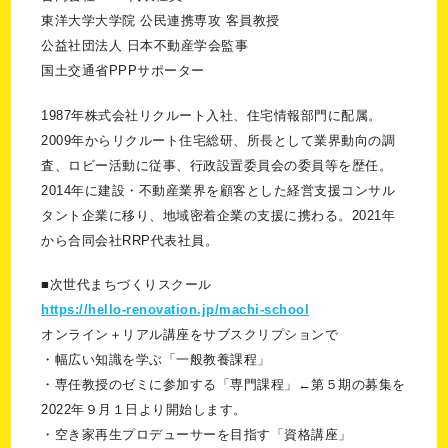
東洋大学大学院 公民連携専攻 客員教授
公益社団法人 日本不動産学会監事
国土交通省PPPサポーター
1987年株式会社リクルート入社、住宅情報部門に配属。
2009年からリクルート住宅総研、所長として業界動向の調
査、ロビー活動に従事、行政設置委員会の委員等を歴任。
2014年に建設・不動産業界を顧客とした経営支援コンサル
タント企業に移り、地域密着企業の支援に携わる。2021年
から合同会社RRP代表社員。
■次世代まちづくりスクール
https://hello-renovation.jp/machi-school
オンライン＋リアル講座をサブスクリプションで
・幅広い知識を学ぶ「一般教養課程」
・専任教授のゼミに参加する「専門課程」←第５期の募集を
2022年９月１日より開始します。
・空き家再生プロデューサーを目指す「資格講座」