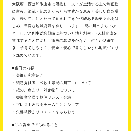
大阪府、西は和歌山市に隣接し、人々が生活する上で利便性
に富み、清流・紀の川がもたらす豊かな恵みと美しい自然環
境、長い年月にわたって育まれてきた伝統ある歴史文化をは
じめ、豊富な地域資源を有しています。 紀の川市まち・ひ
と・しごと創生総合戦略に基づいた地方創生・⋆人材育成を
推進することにより、市民の希望をかなえ、誰もが活躍で
き、子育てしやすく、安全・安心で暮らしやすい地域づくり
を進めています。
■当日の内容
・矢部研究室紹介
・議題提供者 和歌山県紀の川市 について
・紀の川市より 対象物件について
・参加者全員で物件ブレスト会議
・ブレスト内容をチームごとにシェア
・矢部教授よりコメントをもらおう！
■この講座で得られること