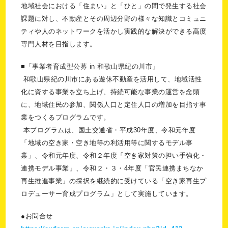
地域社会における「住まい」と「ひと」の間で発生する社会
課題に対し、不動産とその周辺分野の様々な知識とコミュニ
ティや人のネットワークを活かし実践的な解決ができる高度
専門人材を目指します。
■「事業者育成型公募 in 和歌山県紀の川市」
和歌山県紀の川市にある遊休不動産を活用して、地域活性
化に資する事業を立ち上げ、持続可能な事業の運営を念頭
に、地域住民の参加、関係人口と定住人口の増加を目指す事
業をつくるプログラムです。
本プログラムは、国土交通省・平成30年度、令和元年度
「地域の空き家・空き地等の利活用等に関するモデル事
業」、令和元年度、令和２年度「空き家対策の担い手強化・
連携モデル事業」、令和２・３・4年度「官民連携まちなか
再生推進事業」の採択を継続的に受けている「空き家再生プ
ロデューサー育成プログラム」として実施しています。
●お問合せ