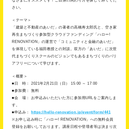
なさまにオススメです！ご自身の関わり方を探してみてくだ
さい。
＜テーマ＞
「建築と不動産のあいだ」の著者の高橋寿太郎氏と、空き家
再生まちづくり参加型クラウドファンディング「ハロー!
RENOVATION」の運営で「コミュニティと金融のあいだ」
を体現している福田教授との対談。双方の「あいだ」に次世
代まちづくりスクールのビジョンでもあるまちづくりのバリ
アフリーについて学びます。
＜概要＞
■日 時： 2021年2月21日（日） 15:00 ～ 17:00
■参加費： 無料
■会 場： お申込みいただいた方に参加用URLをご案内しま
す。
■申込み：
https://hello-renovation.jp/event/form/441
※お申し込み時に「ハロー! RENOVATION」への無料会員
登録をお願いしております。講座日程や登壇者等は決まり次