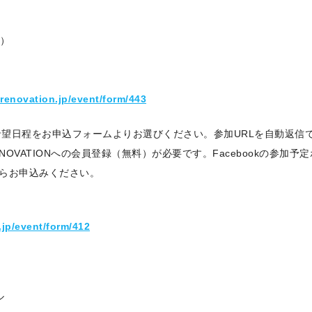
祝）
-renovation.jp/event/form/443
。希望日程をお申込フォームよりお選びください。参加URLを自動返信
ENOVATIONへの会員登録（無料）が必要です。Facebookの参加
らお申込みください。
.jp/event/form/412
ル