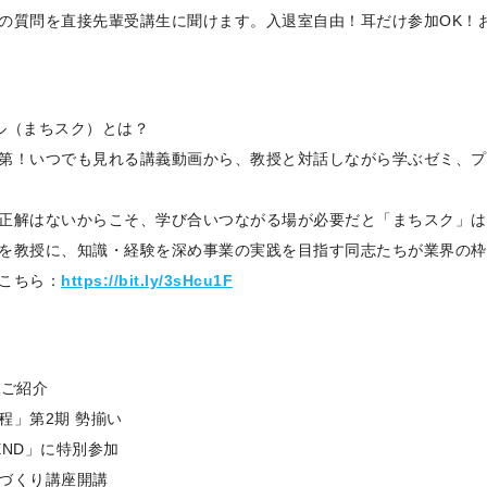
の質問を直接先輩受講生に聞けます。入退室自由！耳だけ参加OK！
ル（まちスク）とは？
第！いつでも見れる講義動画から、教授と対話しながら学ぶゼミ、プ
正解はないからこそ、学び合いつながる場が必要だと「まちスク」は
を教授に、知識・経験を深め事業の実践を目指す同志たちが業界の枠
こちら：
https://bit.ly/3sHcu1F
もご紹介
程」第2期 勢揃い
END」に特別参加
づくり講座開講