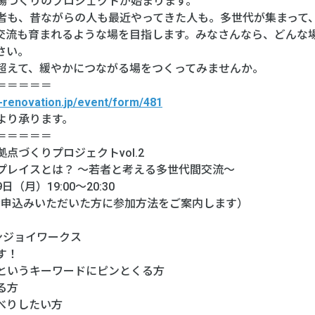
場づくりのプロジェクトが始まります。
者も、昔ながらの人も最近やってきた人も。多世代が集まって
交流も育まれるような場を目指します。みなさんなら、どんな
さい。
超えて、緩やかにつながる場をつくってみませんか。
＝＝＝＝＝
lo-renovation.jp/event/form/481
より承ります。
＝＝＝＝＝
点づくりプロジェクトvol.2
プレイスとは？ ～若者と考える多世代間交流～
日（月）19:00～20:30
（お申込みいただいた方に参加方法をご案内します）
ンジョイワークス
す！
というキーワードにピンとくる方
る方
べりしたい方