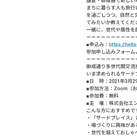
鎌倉・御成通で新しい
まちに暮らす人も旅行
を過ごしつつ、自然と
てみたいか教えてくだ
一緒に、世代や属性を
＝＝＝＝＝＝＝＝＝＝
■申込み：
https://hel
参加申し込みフォーム
＝＝＝＝＝＝＝＝＝＝
御成通り多世代間交流拠
いま求められるサード
■日 時：2021年3月29
■参加方法：Zoom
■参加費：無料
■主 催：株式会社エ
こんな方におすすめで
・「サードプレイス」
・場づくりに興味があ
・世代を越えておしゃ