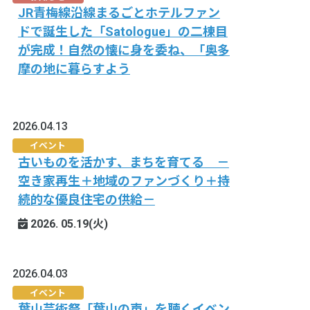
JR青梅線沿線まるごとホテルファン
ドで誕生した「Satologue」の二棟目
が完成！自然の懐に身を委ね、「奥多
摩の地に暮らすよう
2026.04.13
イベント
古いものを活かす、まちを育てる －
空き家再生＋地域のファンづくり＋持
続的な優良住宅の供給－
2026. 05.19(火)
2026.04.03
イベント
葉山芸術祭「葉山の声」を聴くイベン