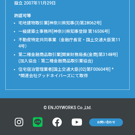
設立
2007年11月29日
許認可等
宅地建物取引業[神奈川県知事(3)第28062号]
一級建築士事務所[神奈川県知事登録 第16506号]
不動産特定共同事業（金融庁長官・国土交通大臣第11
4号）
第二種金融商品取引業[関東財務局長(金商)第3148号]
(加入協会：第二種金融商品取引業協会)
住宅宿泊管理業者[国土交通大臣(02)第F00604号] *
*関連会社グッドネイバーズにて取得
© ENJOYWORKS Co.,Ltd.
お問い合わせ