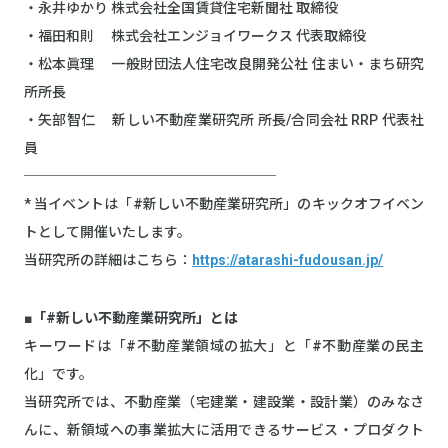
・永井ゆかり 株式会社全国賃貸住宅新聞社 取締役
・福⽥和則 株式会社エンジョイワークス 代表取締役
・松本眞理 ⼀般財団法⼈住宅改良開発公社 住まい・まち研究
所所⻑
・⽮部智仁 新しい不動産業研究所 所⻑/合同会社 RRP 代表社
員
──────────────────
* 当イベントは「#新しい不動産業研究所」のキックオフイベン
トとして開催いたします。
当研究所の詳細はこちら：
https://atarashi-fudousan.jp/
■「#新しい不動産業研究所」とは
キーワードは「#不動産業領域の拡⼤」と「#不動産業の⺠主
化」です。
当研究所では、不動産業（宅建業・建設業・設計業）のみなさ
んに、新領域への事業拡⼤に活⽤できるサービス・プロダクト