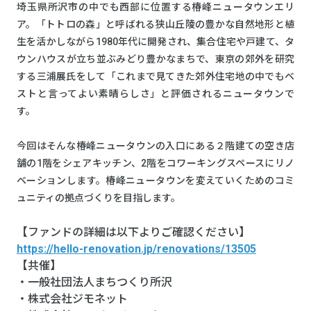
埼玉県所沢市の中でも西部に位置する椿峰ニュータウンエリ
ア。「トトロの森」と呼ばれる狭山丘陵の豊かな自然地形と植
生を活かしながら1980年代に開発され、集合住宅や戸建て、タ
ウンハウスが立ち並ぶみどり豊かなまちで、東京の郊外を研究
する三浦展氏をして「これまで見てきた郊外住宅地の中でもベ
ストと言ってよい素晴らしさ」と評価されるニュータウンで
す。
今回はそんな椿峰ニュータウンの入口にある２階建ての空き店
舗の1階をシェアキッチン、2階をコワーキングスペースにリノ
ベーションします。椿峰ニュータウンを変えていくためのコミ
ュニティの拠点づくりを目指します。
【ファンドの詳細は以下よりご確認ください】
https://hello-renovation.jp/renovations/13505
【共催】
・一般社団法人まちつくり所沢
・株式会社ジモネット