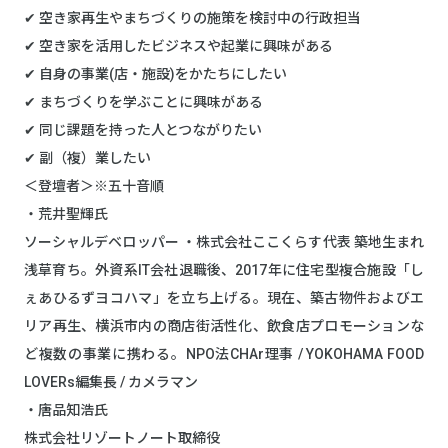
✔︎ 空き家再生やまちづくりの施策を検討中の行政担当
✔︎ 空き家を活用したビジネスや起業に興味がある
✔︎ 自身の事業(店・施設)をかたちにしたい
✔︎ まちづくりを学ぶことに興味がある
✔︎ 同じ課題を持った人とつながりたい
✔︎ 副（複）業したい
＜登壇者＞※五十音順
・荒井聖輝氏
ソーシャルデベロッパー ・株式会社ここくらす代表 築地生まれ
浅草育ち。外資系IT会社退職後、2017年に住宅型複合施設「し
ぇあひるずヨコハマ」を立ち上げる。現在、築古物件およびエ
リア再生、横浜市内の商店街活性化、飲食店プロモーションな
ど複数の事業に携わる。NPO法CHAr理事 / YOKOHAMA FOOD
LOVERs編集長 / カメラマン
・唐品知浩氏
株式会社リゾートノート取締役