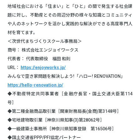
地域社会における「住まい」と「ひと」の間で発生する社会課
題に対し、不動産とその周辺分野の様々な知識とコミュニティ
や人のネットワークを活かし実践的な解決ができる高度専門人
材を育てます。
＜次世代まちづくりスクール事務局＞
商号： 株式会社エンジョイワークス
代表者： 代表取締役 福田 和則
URL：
https://enjoyworks.jp/
みんなで空き家問題を解決しよう!「ハロー! RENOVATION」
https://hello-renovation.jp/
◆不動産特定共同事業者［金融庁長官・国土交通大臣第114
号］
◆第二種金融商品取引業［関東財務局長(金商)第3148号］
◆宅地建物取引業［神奈川県知事(3)第28062号］
◆一級建築士事務所［神奈川県知事登録 第16506号］
◆国土交通省PPP/PFI協定パートナー