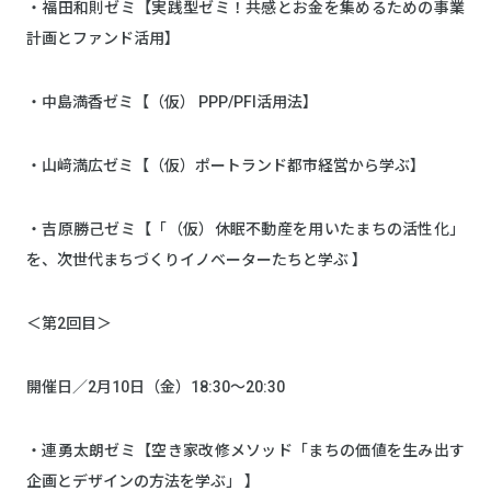
・福田和則ゼミ【実践型ゼミ！共感とお金を集めるための事業
計画とファンド活用】
・中島満香ゼミ【（仮） PPP/PFI活用法】
・山﨑満広ゼミ【（仮）ポートランド都市経営から学ぶ】
・吉原勝己ゼミ【「（仮）休眠不動産を用いたまちの活性化」
を、次世代まちづくりイノベーターたちと学ぶ 】
＜第2回目＞
開催日／2月10日（金）18:30～20:30
・連勇太朗ゼミ【空き家改修メソッド「まちの価値を生み出す
企画とデザインの方法を学ぶ」 】