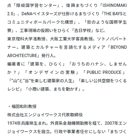
点「隠岐国学習センター」、復興まちづくり「ISHINOMAKI
2.0」、DeNAベイスターズが仕掛けるまちづくり「THE BAYSと
コミュニティボールパーク化構想」、「街のような国際学生
寮」、工事現場の仮囲いをひらく「吉日学校」など。
東京理科大学准教授、大阪工業大学客員教授。ソトノバパート
ナー。建築とカルチャーを言語化するメディア「BEYOND
ARCHITECTURE」発行人。
編著書に「建築を、ひらく」「おうちのハナシ、しません
か？」「オンデザインの実験」「PUBLIC PRODUCE」
「“山”と“谷”を楽しむ建築家の人生」「楽しい公共空間をつくる
レシピ」「小商い建築、まちを動かす」。
・福田和則教授
株式会社エンジョイワークス代表取締役
1974年兵庫県生まれ。外資系金融機関勤務を経て、2007年エン
ジョイワークスを設立。行政や事業者任せにしない「まちづく