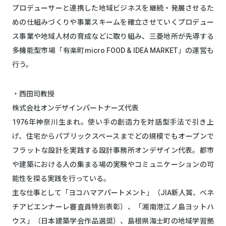
プロデューサーと連携した地域ビジネスを継続・発展させるた
めの仕組みづくりや事業スキームを確立させていくプロデュー
ス事業や地域人材の育成などに取り組み、三菱地所が先導する
多機能型市場「有楽町micro FOOD & IDEA MARKET」の運営も
行う。
・西田司教授
株式会社オンデザインパートナーズ代表
1976年神奈川生まれ。使い手の創造力を対話型手法で引き上
げ、住宅からパブリックスペースまでどの規模でもオープンで
フラットな設計を実践する設計事務所オンデザイン代表。都市
や建築における人の集まる場の実験やコミュニケーションの可
能性を探る実践を行っている。
主な仕事として「ヨコハマアパートメント」（JIA新人賞、ベネ
チアビエンナーレ審査員特別表彰）、「湘南港江ノ島ヨットハ
ウス」（日本建築学会作品選奨）、島根県海士町の地域学習拠