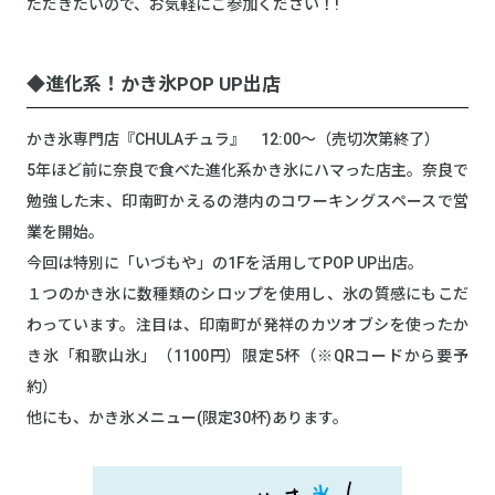
ただきたいので、お気軽にご参加ください！!
◆進化系！かき氷POP UP出店
かき氷専門店『CHULAチュラ』 12:00～（売切次第終了）
5年ほど前に奈良で食べた進化系かき氷にハマった店主。奈良で
勉強した末、印南町かえるの港内のコワーキングスペースで営
業を開始。
今回は特別に「いづもや」の1Fを活用してPOP UP出店。
１つのかき氷に数種類のシロップを使用し、氷の質感にもこだ
わっています。注目は、印南町が発祥のカツオブシを使ったか
き氷「和歌山氷」（1100円）限定5杯（※QRコードから要予
約）
他にも、かき氷メニュー(限定30杯)あります。