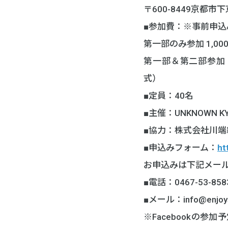
〒600-8449京都
■参加費：※事前申込
第一部のみ参加 1,0
第一部＆第二部参加 
式）
■定員：40名
■主催：UNKNOWN K
■協力：株式会社川端
■申込みフォーム：
ht
お申込みは下記メー
■電話：0467-53-858
■メール：info@enjoyst
※Facebookの