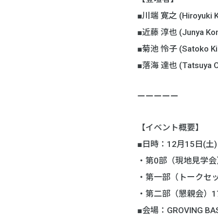
■川端 寛之 (Hiroyuki
■近藤 淳也 (Junya
■菊池 怜子 (Satoko
■落海 達也 (Tatsuy
ーーーーー
【イベント概要】
■日時：12月15日(土)
・第0部（現地見学会）12
・第一部（トークセッシ
・第二部（懇親会）17:
■会場：GROVING BA