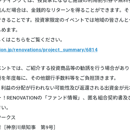
ンディングでは、投資家になると施設の利用割引券や無料
進んだ場合は、金銭的なリターンを得ることができます。そ
できることです。投資家限定のイベントでは地域の皆さんと
しめます。
しくはこちらをご覧ください。
ation.jp/renovations/project_summary/6814
ベントでは、ご紹介する投資商品等の勧誘を行う場合があり
酬を年度毎に、その他銀行手数料等をご負担頂きます。
、利益の分配が行われない可能性及び返還される出資金が元
！RENOVATIONの「ファンド情報」、匿名組合契約書
さい。
ワークス
者［神奈川県知事 第9号］