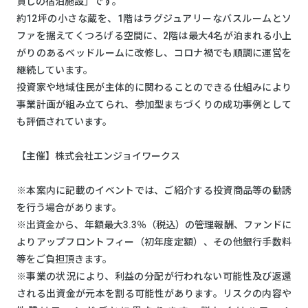
貸しの宿泊施設」です。
約12坪の小さな蔵を、1階はラグジュアリーなバスルームとソ
ファを据えてくつろげる空間に、2階は最大4名が泊まれる小上
がりのあるベッドルームに改修し、コロナ禍でも順調に運営を
継続しています。
投資家や地域住民が主体的に関わることのできる仕組みにより
事業計画が組み立てられ、参加型まちづくりの成功事例として
も評価されています。
【主催】株式会社エンジョイワークス
※本案内に記載のイベントでは、ご紹介する投資商品等の勧誘
を行う場合があります。
※出資⾦から、年額最⼤3.3％（税込）の管理報酬、ファンドに
よりアップフロントフィー（初年度定額）、その他銀⾏⼿数料
等をご負担頂きます。
※事業の状況により、利益の分配が行われない可能性及び返還
される出資金が元本を割る可能性があります。リスクの内容や