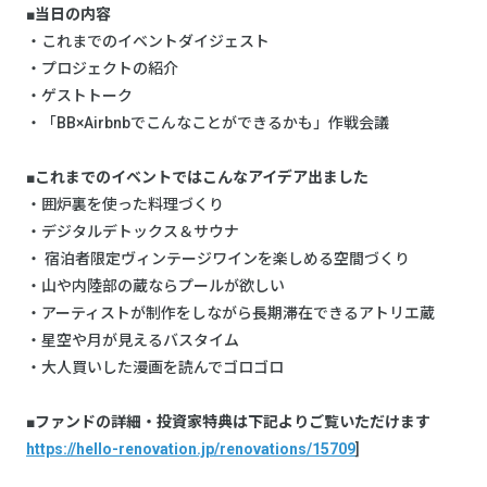
■当日の内容
・これまでのイベントダイジェスト
・プロジェクトの紹介
・ゲストトーク
・「BB×Airbnbでこんなことができるかも」作戦会議
■これまでのイベントではこんなアイデア出ました
・囲炉裏を使った料理づくり
・デジタルデトックス＆サウナ
・ 宿泊者限定ヴィンテージワインを楽しめる空間づくり
・山や内陸部の蔵ならプールが欲しい
・アーティストが制作をしながら長期滞在できるアトリエ蔵
・星空や月が見えるバスタイム
・大人買いした漫画を読んでゴロゴロ
■ファンドの詳細・投資家特典は下記よりご覧いただけます
https://hello-renovation.jp/renovations/15709
]