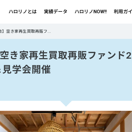
ハロリノとは
実績データ
ハロリノNOW!!
利用ガ
告】空き家再生買取再販フ...
空き家再生買取再販ファンド
＆見学会開催