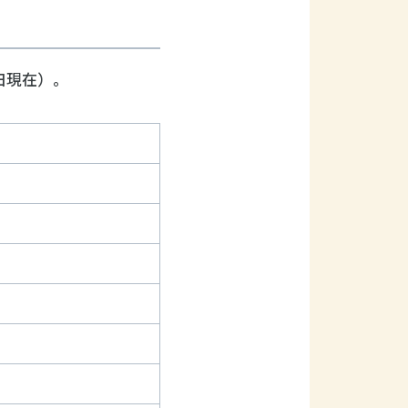
日現在）。
）