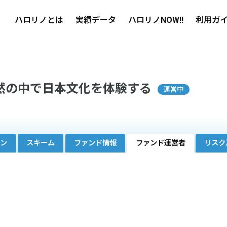
ハロリノとは
実績データ
ハロリノNOW!!
利用ガ
自然の中で日本文化を体験する
運営中
ーン
スキーム
ファンド情報
ファンド運営者
リスク