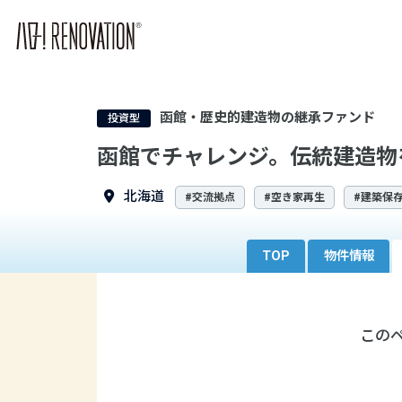
函館・歴史的建造物の継承ファンド
投資型
函館でチャレンジ。伝統建造物
北海道
#交流拠点
#空き家再生
#建築保
TOP
物件情報
この