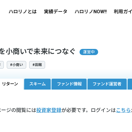
ハロリノとは
実績データ
ハロリノNOW!!
利用ガ
を小商いで未来につなぐ
運営中
存
#小商い
#函館
リターン
スキーム
ファンド情報
ファンド運営者
ページの閲覧には
投資家登録
が必要です。ログインは
こちら