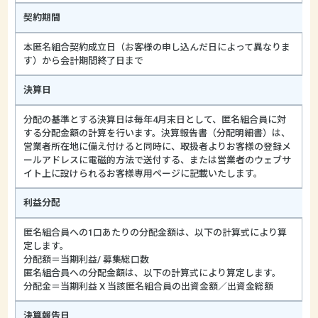
契約期間
本匿名組合契約成立日（お客様の申し込んだ日によって異なりま
す）から会計期間終了日まで
決算日
分配の基準とする決算日は毎年4月末日として、匿名組合員に対
する分配金額の計算を行います。決算報告書（分配明細書）は、
営業者所在地に備え付けると同時に、取扱者よりお客様の登録メ
ールアドレスに電磁的方法で送付する、または営業者のウェブサ
イト上に設けられるお客様専用ページに記載いたします。
利益分配
匿名組合員への1口あたりの分配金額は、以下の計算式により算
定します。
分配額＝当期利益/ 募集総口数
匿名組合員への分配金額は、以下の計算式により算定します。
分配金＝当期利益 X 当該匿名組合員の出資金額／出資金総額
決算報告日