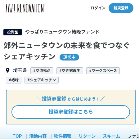
ログイン
新規登録
やっぱりニュータウン椿峰ファンド
投資型
郊外ニュータウンの未来を食でつなぐ
シェアキッチン
運営中
埼玉県
#交流拠点
#空き家再生
#ワークスペース
#椿峰
#シェアキッチン
＼投資家登録
／
からはじめよう！
投資家登録はこちら
TOP
活動内容
物件情報
リターン
スキーム
ファ