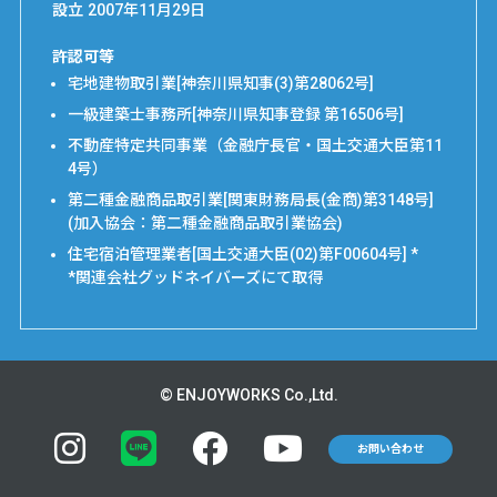
設立
2007年11月29日
許認可等
宅地建物取引業[神奈川県知事(3)第28062号]
一級建築士事務所[神奈川県知事登録 第16506号]
不動産特定共同事業（金融庁長官・国土交通大臣第11
4号）
第二種金融商品取引業[関東財務局長(金商)第3148号]
(加入協会：第二種金融商品取引業協会)
住宅宿泊管理業者[国土交通大臣(02)第F00604号] *
*関連会社グッドネイバーズにて取得
© ENJOYWORKS Co.,Ltd.
お問い合わせ