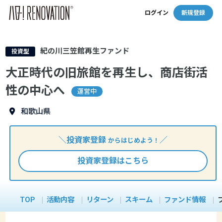
ログイン
新規登録
紀の川三笠館再生ファンド
投資型
大正時代の旧旅館を再生し、商店街活
性の中心へ
運営中
和歌山県
＼投資家登録
／
からはじめよう！
投資家登録はこちら
TOP
活動内容
リターン
スキーム
ファンド情報