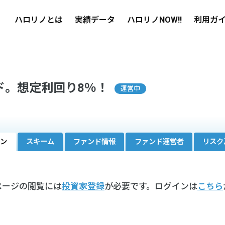
ハロリノとは
実績データ
ハロリノNOW!!
利用ガ
ド。想定利回り8％！
運営中
ーン
スキーム
ファンド情報
ファンド運営者
リスク
ページの閲覧には
投資家登録
が必要です。ログインは
こちら