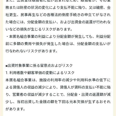
また、出資金は取扱者に払い込まれるため、取扱者が、その業
務または財産の状況の変化により支払不能に陥り、又は破産、会
社更生、民事再生などの各種法的倒産手続きの申立てがなされ
た場合には、分配金額の支払い、および出資金の返還が行われな
いなどの損失が生じるリスクがあります。
・本匿名組合事業の利益により分配金額が発生しても、利益分配
前に多額の費用や損失が発生した場合は、分配金額の支払いが
行なわれないリスクがあります。
■出資対象事業に係る留意点およびリスク
1. 利用者数や顧客単価の変動によるリスク
本匿名組合事業は、施設の利用率の減少や利用料水準の低下に
よる賃借人の収益の減少により、賃借人が賃料の支払い不能に陥
り、営業者の収益が減少することで、分配金・出資の返還額が減
少し、当初出資した金銭の額を下回る元本欠損が生ずるおそれ
があります。