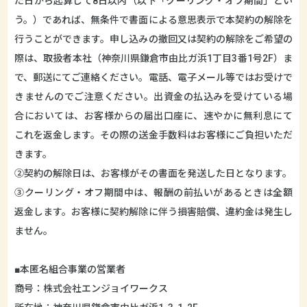
た日から起算して8日以内（以下「クーリング・オフ期間」とい
う。）であれば、無条件で書面による意思表示で本契約の解除を
行うことができます。申し込みの撤回又は契約の解除をご希望の
際は、取扱者本社（神奈川県鎌倉市由比ガ浜1丁目3番1号2F）ま
で、郵送にてご連絡ください。電話、電子メール等ではお受けで
きませんのでご注意ください。出資金の払込みを受けている場
合においては、お客様からの届出口座に、速やかに無利息にて
これを返金します。その際の送金手数料はお客様にご負担いただ
きます。
②契約の解除日は、お客様がその書面を発送した日となります。
③クーリング・オフ期間中は、報酬の前払いがあるときは全額
返金します。お客様に契約解除に伴う損害賠償、違約金は発生し
ません。
■本匿名組合事業の営業者
商号：株式会社エンジョイワークス