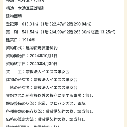
種類：礼拝堂・布教所
構造：木造瓦葺2階建
建物面積：
登記簿 613.31㎡（1階 322.47㎡ 2階 290.84㎡）
実 測 541.54㎡（1階 264.99㎡ 2階 263.30㎡ 塔屋 13.25㎡）
建築日：1914年
契約形式：建物使用貸借契約
契約開始日：2024年10月1日
契約終了日：2040年4月30日
貸 主：宗教法人イエズス孝女会
建物の所有者：宗教法人イエズス孝女会
土地の所有者：宗教法人イエズス孝女会
登記された所有権以外の権利に関する事項：無し
施設整備の状況：水道、プロパンガス、電気
各種書類の保存状況：賃貸借契約の為、該当無し
価格の算定方法：賃貸借契約の為、該当無し