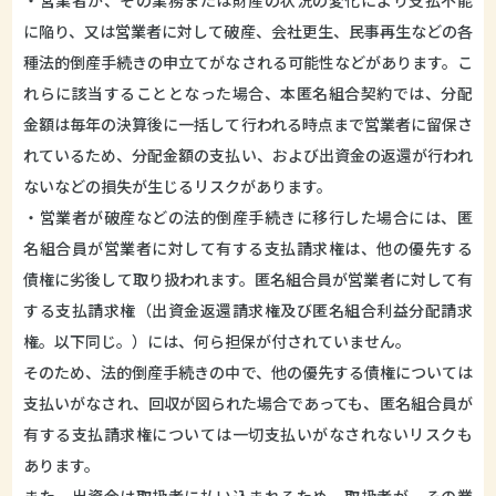
・営業者が、その業務または財産の状況の変化により支払不能
に陥り、又は営業者に対して破産、会社更生、民事再生などの各
種法的倒産手続きの申立てがなされる可能性などがあります。こ
れらに該当することとなった場合、本匿名組合契約では、分配
金額は毎年の決算後に一括して行われる時点まで営業者に留保さ
れているため、分配金額の支払い、および出資金の返還が行われ
ないなどの損失が生じるリスクがあります。
・営業者が破産などの法的倒産手続きに移行した場合には、匿
名組合員が営業者に対して有する支払請求権は、他の優先する
債権に劣後して取り扱われます。匿名組合員が営業者に対して有
する支払請求権（出資金返還請求権及び匿名組合利益分配請求
権。以下同じ。）には、何ら担保が付されていません。
そのため、法的倒産手続きの中で、他の優先する債権については
支払いがなされ、回収が図られた場合であっても、匿名組合員が
有する支払請求権については一切支払いがなされないリスクも
あります。