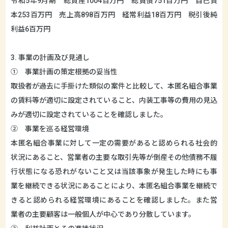
令和5年9月期 総資産1004百万円 総負債751百万円 自己資
本253百万円 売上高898百万円 経常利益18百万円 税引後純
利益6百万円
3. 事業の計画及び見通し
① 事業計画の策定根拠の妥当性
取扱者が過去に手掛けた類似の案件と比較して、本匿名組合事業
の賃料等が適切に設定されていること、内装工事等の費用の見込
みが適切に設定されていることを確認しました。
② 事業を巡る経営環境
本匿名組合事業に対して一定の需要があると認められる社会的
状況にあること、営業者の主要な取引先等が倒産その他債務不履
行状態になる恐れがないこと又は当該事象が発生した時にも事
業を継続できる状況にあることにより、本匿名組合事業を継続で
きると認められる経営環境にあることを確認しました。また営
業者の主要顧客は一般個人が中心であり分散しています。