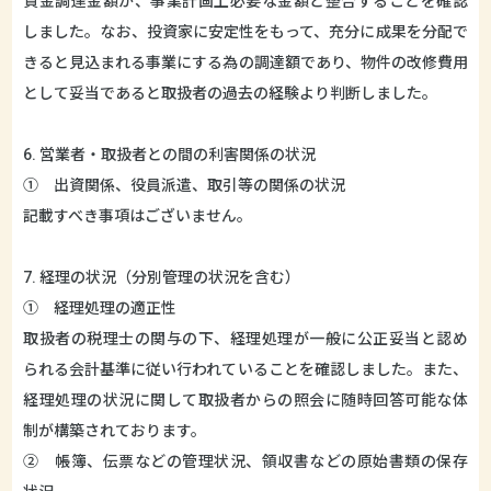
資金調達金額が、事業計画上必要な金額と整合することを確認
しました。なお、投資家に安定性をもって、充分に成果を分配で
きると見込まれる事業にする為の調達額であり、物件の改修費用
として妥当であると取扱者の過去の経験より判断しました。
6. 営業者・取扱者との間の利害関係の状況
① 出資関係、役員派遣、取引等の関係の状況
記載すべき事項はございません。
7. 経理の状況（分別管理の状況を含む）
① 経理処理の適正性
取扱者の税理士の関与の下、経理処理が一般に公正妥当と認め
られる会計基準に従い行われていることを確認しました。また、
経理処理の状況に関して取扱者からの照会に随時回答可能な体
制が構築されております。
② 帳簿、伝票などの管理状況、領収書などの原始書類の保存