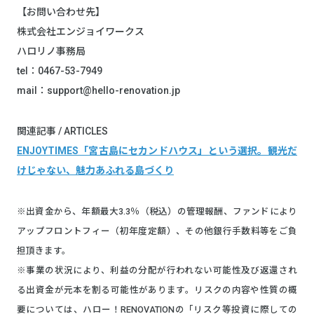
【お問い合わせ先】
株式会社エンジョイワークス
ハロリノ事務局
tel：0467-53-7949
mail：support@hello-renovation.jp
関連記事 / ARTICLES
ENJOYTIMES「宮古島にセカンドハウス」という選択。観光だ
けじゃない、魅力あふれる島づくり
※出資金から、年額最大3.3％（税込）の管理報酬、ファンドにより
アップフロントフィー（初年度定額）、その他銀行手数料等をご負
担頂きます。
※事業の状況により、利益の分配が行われない可能性及び返還され
る出資金が元本を割る可能性があります。リスクの内容や性質の概
要については、ハロー！RENOVATIONの「リスク等投資に際しての