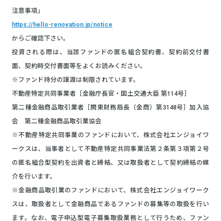
注意事項」
https://hello-renovation.jp/notice
からご確認下さい。
投資される際は、当該ファンドの匿名組合契約書、契約前交付書
面、契約時交付書面等をよくお読みください。
※ファンド持分の譲渡は制限されています。
不動産特定共同事業者［金融庁長官・国土交通大臣 第114号］
第二種金融商品取引業者［関東財務局長（金商）第3148号］加入協
会 第二種金融商品取引業協会
※不動産特定共同事業のファンドにおいて、株式会社エンジョイワ
ークスは、当事者として不動産特定共同事業法第２条第３項第２号
の匿名組合型契約を出資者と締結、又は取扱者として契約締結の媒
介を行います。
※金融商品取引業のファンドにおいて、株式会社エンジョイワーク
スは、取扱者として金融商品であるファンドの募集等の取扱を行い
ます。なお、電子申込型電子募集取扱業務として行うため、ファン