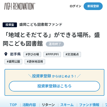
ログイン
新規登録
盛岡こども図書館ファンド
投資型
「地域とそだてる」ができる場所。盛
岡こども図書館
運用終了
岩手県
#学びの場
#PPP/PFI
#交流拠点
#盛岡公園
#遊休地活用
＼投資家登録
／
からはじめよう！
投資家登録はこちら
TOP
活動内容
リターン
スキーム
ファンド情報