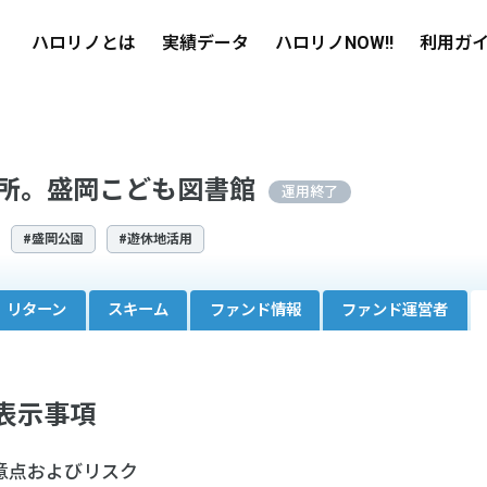
ハロリノとは
実績データ
ハロリノNOW!!
利用ガ
所。盛岡こども図書館
運用終了
#盛岡公園
#遊休地活用
リターン
スキーム
ファンド情報
ファンド運営者
表示事項
意点およびリスク