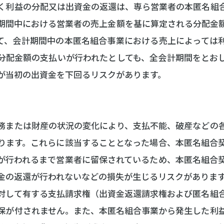
く利益の分配又は出資金の返還は、専ら営業者の本匿名組
期間中における営業者の売上金額を基に算定される分配金
て、会計期間中の本匿名組合事業における売上によっては
分配金額の支払いが行われたとしても、全会計期間をとお
が当初の出資金を下回るリスクがあります。
務または財産の状況の変化により、支払不能、破産などの
ります。これらに該当することとなった場合、本匿名組合
が行われるまで営業者に留保されているため、本匿名組合
金の返還が行われないなどの損失が生じるリスクがありま
対して有する支払請求権（出資金返還請求権および匿名組
保が付されません。また、本匿名組合事業から発生した利