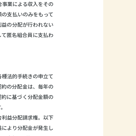
合事業による収入をその
額の支払いのみをもって
利益の分配が行われない
して匿名組合員に支払わ
各種法的手続きの申立て
契約の分配金は、毎年の
契約に基づく分配金額の
す。
合利益分配請求権。以下
益により分配金が発生し