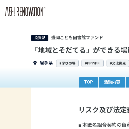
盛岡こども図書館ファンド
投資型
「地域とそだてる」ができる場
岩手県
#学びの場
#PPP/PFI
#交流拠点
TOP
活動内容
リスク及び法定
■ 本匿名組合契約の留