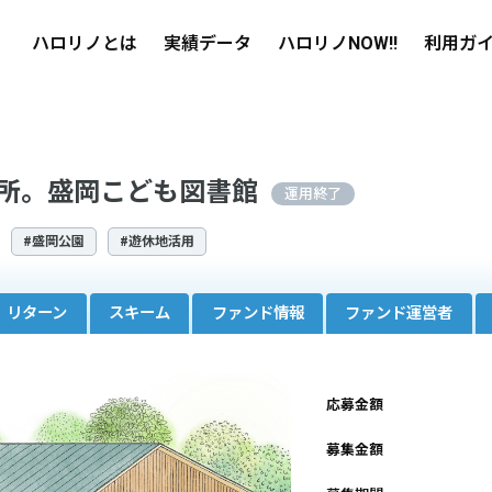
ハロリノとは
実績データ
ハロリノNOW!!
利用ガ
所。盛岡こども図書館
運用終了
#盛岡公園
#遊休地活用
リターン
スキーム
ファンド情報
ファンド運営者
応募金額
募集金額