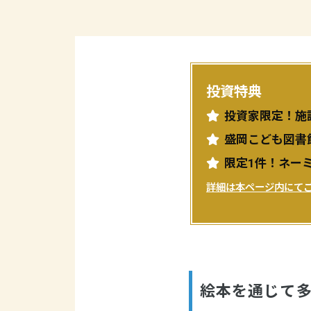
投資特典
投資家限定！施
盛岡こども図書
限定1件！ネー
詳細は本ページ内にて
絵本を通じて