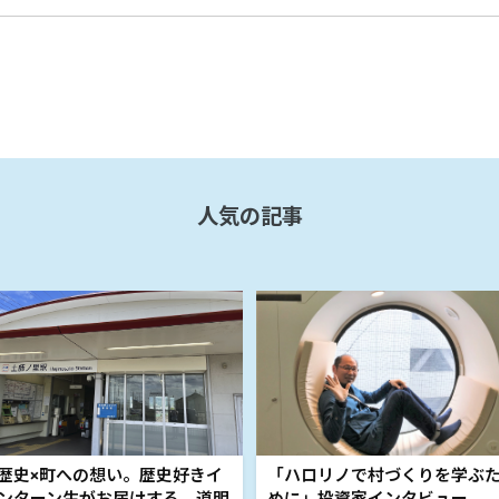
人気の記事
歴史×町への想い。歴史好きイ
「ハロリノで村づくりを学ぶ