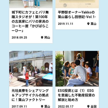
城下町にカフェとバリ舞
平野邸オーナーYakkoの
踊スタジオが！築100年
葉山暮らし回想記-Vol.1-
の古民家にバリの家具の
2019.11.11
葉山
コーヒー屋「かぴばらこ
ーひー」
2018.09.25
岡山
元社員寮をシェアリング
ESG投資とは（1） ESG
＆アップサイクルの拠点
を意識した不動産投資の
に！葉山ファクトリー
解説と始め方
2017.09.11
葉山
2022.05.17
全国