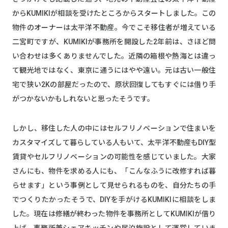
からKUMIKIが相談を受けたところからスタートしました。この
物件のオーナーは太平洋不動産。今でこそ移住者が増えている
二宮町ですが、KUMIKIが事務所を開設した2年前は、さほど問
い合わせは多くありませんでした。近隣の箱根や熱海とは違っ
て観光地ではなく、東京に通うにはやや遠い。元は古い一般住
宅で狭い2Kの部屋だったので、原状回復してもすぐには借り手
がつかないかもしれないと思ったそうです。
しかし、移住した人の中にはセルフリノベーションで住まいを
カスタマイズして暮らしている人もいて、太平洋不動産もDIY型
賃貸やセルフリノベーションの可能性を感じていました。大家
さんにも、物件を求める人にも、「こんなふうに改修すれば暮
らせます」という事例として見せられるものを、自分たちの手
でつくりたかったそうで、DIYを手がけるKUMIKIに相談をしま
した。現在は修繕が終わった物件を事務所としてKUMIKIが借り
上げ、事務所兼シェアキッチンや民泊施設として運営していま