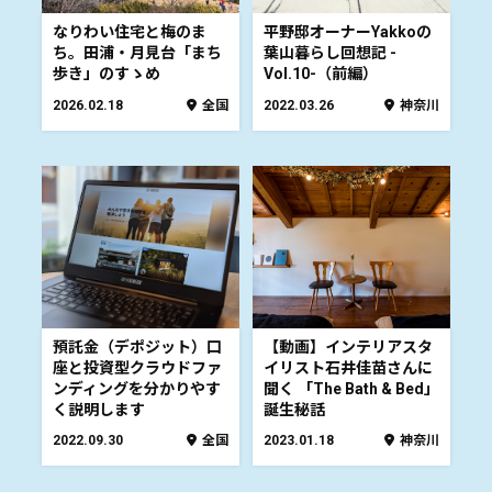
なりわい住宅と梅のま
平野邸オーナーYakkoの
ち。田浦・月見台「まち
葉山暮らし回想記 -
歩き」のすゝめ
Vol.10-（前編）
2026.02.18
全国
2022.03.26
神奈川
預託金（デポジット）口
【動画】インテリアスタ
座と投資型クラウドファ
イリスト石井佳苗さんに
ンディングを分かりやす
聞く 「The Bath & Bed」
く説明します
誕生秘話
2022.09.30
全国
2023.01.18
神奈川