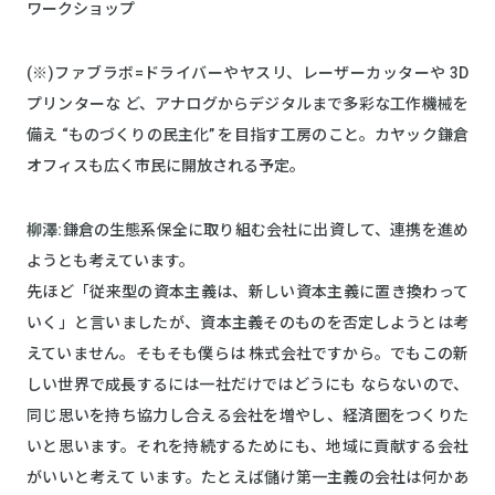
ワークショップ
(※)ファブラボ=ドライバーやヤスリ、レーザーカッターや 3D
プリンターな ど、アナログからデジタルまで多彩な工作機械を
備え “ものづくりの民主化” を目指す工房のこと。カヤック鎌倉
オフィスも広く市民に開放される予定。
柳澤:
鎌倉の生態系保全に取り組む会社に出資して、連携を進め
ようとも考えています。
先ほど「従来型の資本主義は、新しい資本主義に置き換わって
いく」と言いましたが、資本主義そのものを否定しようとは考
えていません。そもそも僕らは 株式会社ですから。でもこの新
しい世界で成長するには一社だけではどうにも ならないので、
同じ思いを持ち協力し合える会社を増やし、経済圏をつくりた
いと思います。それを持続するためにも、地域に貢献する会社
がいいと考えて います。たとえば儲け第一主義の会社は何かあ