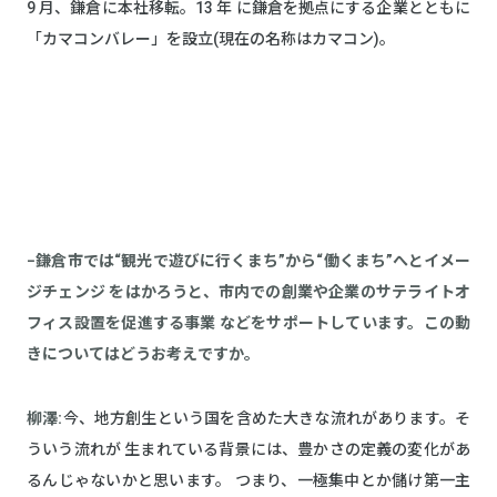
9 月、鎌倉に本社移転。13 年 に鎌倉を拠点にする企業とともに
「カマコンバレー」を設立(現在の名称はカマコン)。
■鎌倉に根ざす企業とともに、新しい時代に即した経済圏をつく
る
−鎌倉市では“観光で遊びに行くまち”から“働くまち”へとイメー
ジチェンジ をはかろうと、市内での創業や企業のサテライトオ
フィス設置を促進する事業 などをサポートしています。この動
きについてはどうお考えですか。
柳澤:
今、地方創生という国を含めた大きな流れがあります。そ
ういう流れが 生まれている背景には、豊かさの定義の変化があ
るんじゃないかと思います。 つまり、一極集中とか儲け第一主