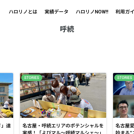
ハロリノとは
実績データ
ハロリノNOW!!
利用ガ
呼続
ド」達
名古屋・呼続エリアのポテンシャルを
名古屋愛
実感！「よびマル～呼続マルシェ～」
始まる‟