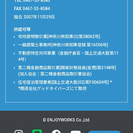
TEL
0467-53-8583
FAX
0467-53-8584
設立
2007年11月29日
許認可等
宅地建物取引業[神奈川県知事(3)第28062号]
一級建築士事務所[神奈川県知事登録 第16506号]
不動産特定共同事業（金融庁長官・国土交通大臣第11
4号）
第二種金融商品取引業[関東財務局長(金商)第3148号]
(加入協会：第二種金融商品取引業協会)
住宅宿泊管理業者[国土交通大臣(02)第F00604号] *
*関連会社グッドネイバーズにて取得
© ENJOYWORKS Co.,Ltd.