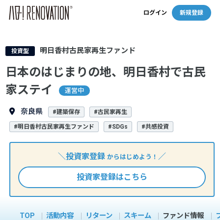
ログイン
新規登録
明日香村古民家再生ファンド
投資型
日本のはじまりの地、明日香村で古民
家ステイ
運営中
奈良県
#建築保存
#古民家再生
#明日香村古民家再生ファンド
#SDGs
#共感投資
＼投資家登録
／
からはじめよう！
投資家登録はこちら
TOP
活動内容
リターン
スキーム
ファンド情報