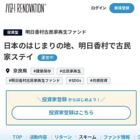
ログイン
新規登録
明日香村古民家再生ファンド
投資型
日本のはじまりの地、明日香村で古民
家ステイ
運営中
奈良県
#建築保存
#古民家再生
#明日香村古民家再生ファンド
#SDGs
#共感投資
＼投資家登録
／
からはじめよう！
投資家登録はこちら
TOP
活動内容
リターン
スキーム
ファンド情報