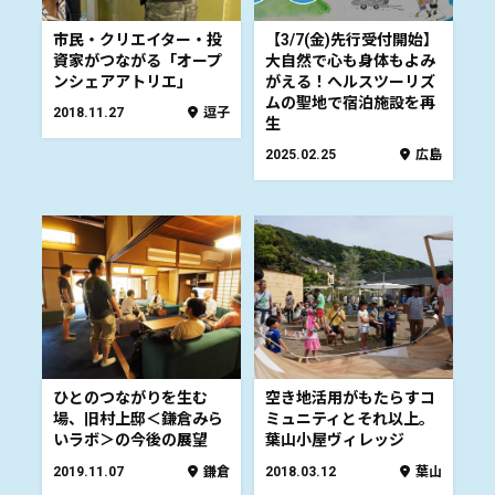
市民・クリエイター・投
【3/7(金)先行受付開始】
資家がつながる「オープ
大自然で心も身体もよみ
ンシェアアトリエ」
がえる！へルスツーリズ
ムの聖地で宿泊施設を再
2018.11.27
逗子
生
2025.02.25
広島
ひとのつながりを生む
空き地活用がもたらすコ
場、旧村上邸＜鎌倉みら
ミュニティとそれ以上。
いラボ＞の今後の展望
葉山小屋ヴィレッジ
2019.11.07
鎌倉
2018.03.12
葉山