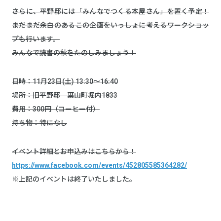
さらに、平野邸には「みんなでつくる本屋さん」を置く予定！
まだまだ余白のあるこの企画をいっしょに考えるワークショッ
プも行います。
みんなで読書の秋をたのしみましょう！
日時：11月23日(土) 13:30〜16:40
場所：旧平野邸 葉山町堀内1833
費用：300円（コーヒー付）
持ち物：特になし
イベント詳細とお申込みはこちらから！
https://www.facebook.com/events/452805585364282/
※上記のイベントは終了いたしました。