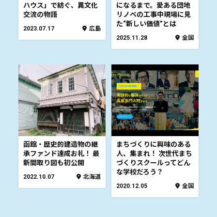
ハウス」で紡ぐ、異文化
になるまで。愛ある団地
交流の物語
リノベの工事中現場に見
た“新しい価値”とは
2023.07.17
広島
2025.11.28
全国
函館・歴史的建造物の継
まちづくりに興味のある
承ファンド達成お礼！ 最
人、集まれ！ 次世代まち
新間取り図も初公開
づくりスクールってどん
な学校だろう？
2022.10.07
北海道
2020.12.05
全国