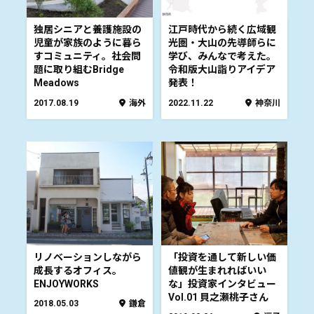
独居シニアと養護施設の
江戸時代から続く広域観
児童が家族のように暮ら
光圏・大山の先導師らに
すコミュニティ。社会問
学び、みんなで考えた。
題に取り組むBridge
令和版大山詣りアイデア
Meadows
発表！
2017.08.19
海外
2022.11.22
神奈川
リノベーションしながら
「投資を通して新しい価
成長するオフィス。
値観が生まれればいい
ENJOYWORKS
な」投資家インタビュー
Vol.01 貝之瀬桃子さん
2018.05.03
鎌倉