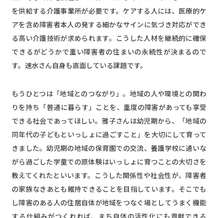
を供給する介護事業所が必要です。ケアする人には、医療的ケ
アを含め障害者本人の発する細かなサインに気づき対応ができ
る高い介護技術が求められます。こうした人材を継続的に確保
できるがどうかで重い障害者の住まいの永続性が決まるので
す。速水さん自身も直面している課題です。
もうひとつは「地域とのつながり」。地域の人や環境との関わ
りを持ち「普通に暮らす」ことを、重度の障害があっても享受
できる社会であってほしい。雅子さんは幼児期から、「地域の
同年代の子どもといっしょに過ごすこと」を大切にして育って
きました。幼児期の地域の保育園での交流、養護学校に通いな
がら過ごした学童での原体験はいっしょに育つことの大切さを
教えてくれたといいます。こうした関係性や社会性が、障害者
の家族なきあとも維持できることを目指しています。そこでも
し障害のある人の住居自体が地域をつなぐ場としてうまく機能
する仕組みがつくれれば、まち自体の活性化にも貢献できる