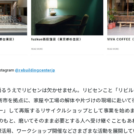
stagram
@rebuildingcenterjp
語るうえでリビセンは欠かせません。リビセンこと「リビル
訪市を拠点に、家屋や工場の解体や片づけの現場に赴いて
」して再販するリサイクルショップとして事業を始めました。
理念のもと、磨いてそのまま必要とする人へ受け継ぐことも
材活用、ワークショップ開催などさまざまな活動を展開して