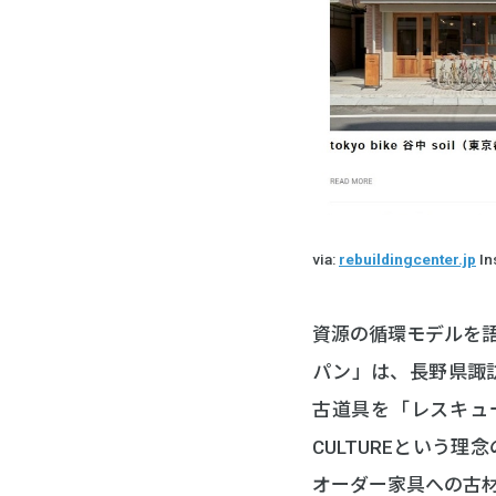
via:
rebuildingcenter.jp
In
資源の循環モデルを
パン」は、長野県諏
古道具を「レスキュー
CULTUREという
オーダー家具への古