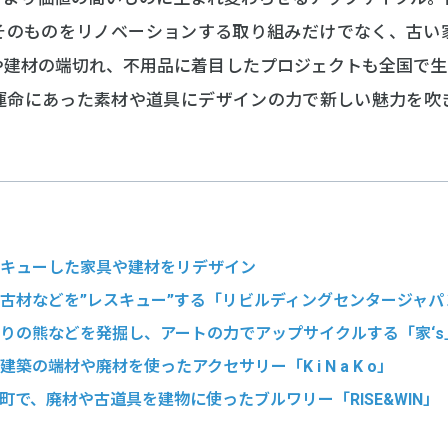
そのものをリノベーションする取り組みだけでなく、古い
や建材の端切れ、不用品に着目したプロジェクトも全国で生
運命にあった素材や道具にデザインの力で新しい魅力を吹
レスキューした家具や建材をリデザイン
った古材などを”レスキュー”する「リビルディングセンタージャパ
木彫りの熊などを発掘し、アートの力でアップサイクルする「家‘s
建築の端材や廃材を使ったアクセサリー「K i N a K o」
上勝町で、廃材や古道具を建物に使ったブルワリー「RISE&WIN」