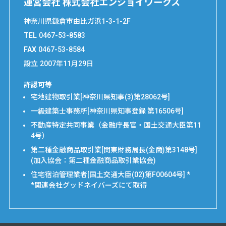
運営会社 株式会社エンジョイワークス
神奈川県鎌倉市由比ガ浜1-3-1-2F
TEL
0467-53-8583
FAX
0467-53-8584
設立
2007年11月29日
許認可等
宅地建物取引業[神奈川県知事(3)第28062号]
一級建築士事務所[神奈川県知事登録 第16506号]
不動産特定共同事業（金融庁長官・国土交通大臣第11
4号）
第二種金融商品取引業[関東財務局長(金商)第3148号]
(加入協会：第二種金融商品取引業協会)
住宅宿泊管理業者[国土交通大臣(02)第F00604号] *
*関連会社グッドネイバーズにて取得