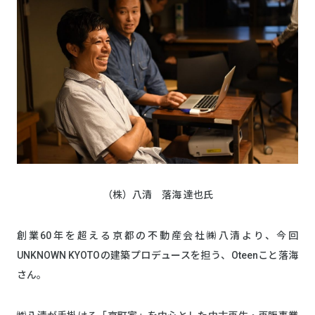
（株）八清 落海 達也氏
創業60年を超える京都の不動産会社㈱八清より、今回
UNKNOWN KYOTOの建築プロデュースを担う、Oteenこと落海
さん。