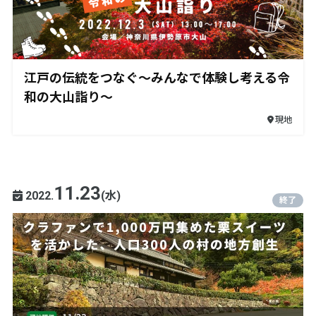
江戸の伝統をつなぐ～みんなで体験し考える令
和の大山詣り～
現地
11.23
2022.
(水)
終了