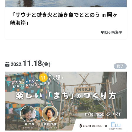
「サウナと焚き火と焼き魚でととのう in 照ヶ
崎海岸」
照ヶ崎海岸
11.18
2022.
(金)
終了