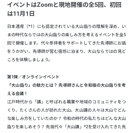
イベントはZoomと現地開催の全5回、初回
は11月1日
日本遺産（*1）にも認定されている大山詣りの理解を深め、い
まの時代ならではの大山詣りの楽しみ方を考えるイベントを全5
回で開催します。代々参拝者をサポートしてきた先導師にお話
をうかがい、先導師が営む宿坊に泊まり、大山ならではの見ど
ころを体験しましょう。
第1弾／オンラインイベント
「大山詣り」の魅力とは？ 先導師さんと令和版の大山詣りを考
える会議！
江戸時代から「講」と呼ばれる職業や地域のコミュニティをつ
くり、たくさんの人が訪れた大山。大山講の人々は大山でどん
な楽しみ方をしていたのか？ 令和の時代の私たちはどんな大山
詣りを楽しめそう？ 先祖代々「大山講」*2を受け入れてきた先