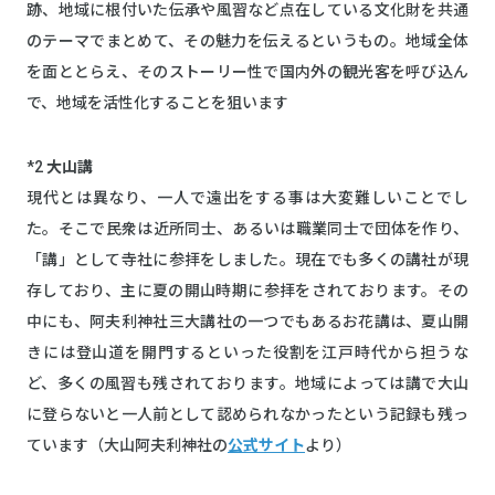
跡、地域に根付いた伝承や風習など点在している文化財を共通
のテーマでまとめて、その魅力を伝えるというもの。地域全体
を面ととらえ、そのストーリー性で国内外の観光客を呼び込ん
で、地域を活性化することを狙います
*2
大山講
現代とは異なり、一人で遠出をする事は大変難しいことでし
た。そこで民衆は近所同士、あるいは職業同士で団体を作り、
「講」として寺社に参拝をしました。現在でも多くの講社が現
存しており、主に夏の開山時期に参拝をされております。その
中にも、阿夫利神社三大講社の一つでもあるお花講は、夏山開
きには登山道を開門するといった役割を江戸時代から担うな
ど、多くの風習も残されております。地域によっては講で大山
に登らないと一人前として認められなかったという記録も残っ
ています（大山阿夫利神社の
公式サイト
より）