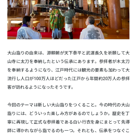
大山詣りの由来は、源頼朝が天下泰平と武運長久を祈願して大
山寺に太刀を奉納したという伝承にあります。参拝者が木太刀
を奉納するようになり、江戸時代には観光の要素も加わって大
流行し人口が100万人ほどだった江戸から年間約20万人の参拝
客が訪れるようになったそうです。
今回のテーマは新しい大山詣りをつくること。今の時代の大山
詣りには、どういった楽しみ方があるのでしょうか。歴史を丁
寧に再現して正式な参拝着である白い行衣を身にまとって先導
師に導かれながら詣でるのも一つ。それとも、伝承をつなぐこ