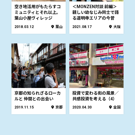
空き地活用がもたらすコ
＜MONZEN対談 前編＞
ミュニティとそれ以上。
親しい幼なじみ同士で語
葉山小屋ヴィレッジ
る道明寺エリアの今昔
2018.03.12
葉山
2021.08.17
大阪
京都の知られざるローカ
投資で変わる街の風景／
ルと 仲間との出会い
共感投資を考える（4）
2019.11.15
京都
2020.04.30
全国