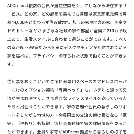
ADDressは複数の会員が居住空間をシェアしながら滞在するサ
ービス。どの家、どの部屋を選んでも月額は家具家電完備で月
額44,000円と変わらず住み放題*。都心の家や地方の家、個室や
ドミトリーなどさまざまな種類の家や部屋が全国に210カ所以
上あり、生活スタイルに合わせて選ぶことができます。すべて
の家がWi-Fi完備だから個室にデスクやチェアが用意されている
家を選べば、プライバシーの守られた状態で働くことができま
す。
住民票をおくことができる自分専用スペースのアドレスホッパ
ー向けのオプション契約「専用ベッド」も。ホテルと違って交
流が生まれやすく、さまざまなライフスタイルを送っている人
たちと出会うことができます。家の管理や会員の暮らしのサポ
ートをしながら地域の方・会員同士の交流の架け橋となる「家
守」（やもり）も特徴。無料会員登録で家の詳細情報を見るこ
とができます。会員や家守がADDress拠点から暮らしの様子を