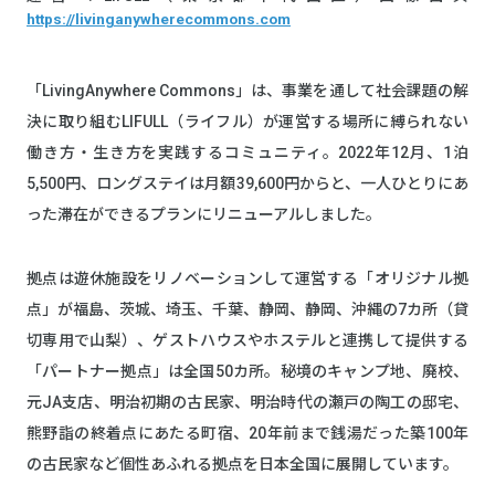
https://livinganywherecommons.com
「LivingAnywhere Commons」は、事業を通して社会課題の解
決に取り組むLIFULL（ライフル）が運営する場所に縛られない
働き方・生き方を実践するコミュニティ。2022年12月、1泊
5,500円、ロングステイは月額39,600円からと、一人ひとりにあ
った滞在ができるプランにリニューアルしました。
拠点は遊休施設をリノベーションして運営する「オリジナル拠
点」が福島、茨城、埼玉、千葉、静岡、静岡、沖縄の7カ所（貸
切専用で山梨）、ゲストハウスやホステルと連携して提供する
「パートナー拠点」は全国50カ所。秘境のキャンプ地、廃校、
元JA支店、明治初期の古民家、明治時代の瀬戸の陶工の邸宅、
熊野詣の終着点にあたる町宿、20年前まで銭湯だった築100年
の古民家など個性あふれる拠点を日本全国に展開しています。