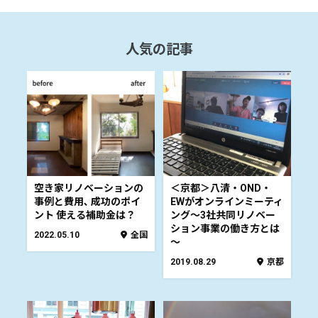
人気の記事
空き家リノベーションの
＜京都＞八清・OND・
事例と費用､ 成功のポイ
EWがオンラインミーティ
ント 使える補助金は？
ング～3社共同リノベー
ション事業の働き方とは
2022.05.10
全国
～
2019.08.29
京都