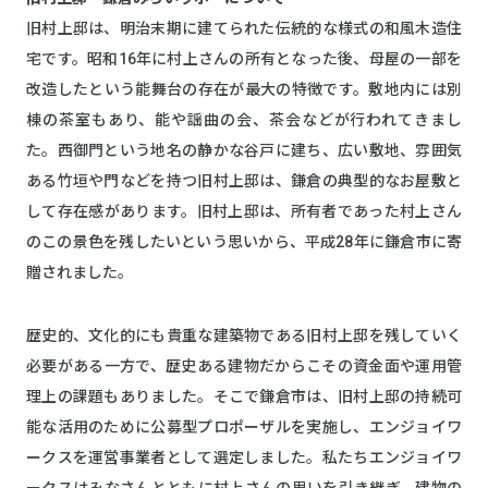
旧村上邸は、明治末期に建てられた伝統的な様式の和風木造住
宅です。昭和16年に村上さんの所有となった後、母屋の一部を
改造したという能舞台の存在が最大の特徴です。敷地内には別
棟の茶室もあり、能や謡曲の会、茶会などが行われてきまし
た。西御門という地名の静かな谷戸に建ち、広い敷地、雰囲気
ある竹垣や門などを持つ旧村上邸は、鎌倉の典型的なお屋敷と
して存在感があります。旧村上邸は、所有者であった村上さん
のこの景色を残したいという思いから、平成28年に鎌倉市に寄
贈されました。
歴史的、文化的にも貴重な建築物である旧村上邸を残していく
必要がある一方で、歴史ある建物だからこその資金面や運用管
理上の課題もありました。そこで鎌倉市は、旧村上邸の持続可
能な活用のために公募型プロポーザルを実施し、エンジョイワ
ークスを運営事業者として選定しました。私たちエンジョイワ
ークスはみなさんとともに村上さんの思いを引き継ぎ、建物の