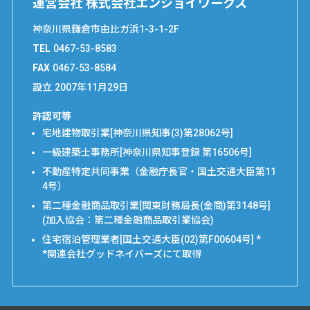
運営会社 株式会社エンジョイワークス
神奈川県鎌倉市由比ガ浜1-3-1-2F
TEL
0467-53-8583
FAX
0467-53-8584
設立
2007年11月29日
許認可等
宅地建物取引業[神奈川県知事(3)第28062号]
一級建築士事務所[神奈川県知事登録 第16506号]
不動産特定共同事業（金融庁長官・国土交通大臣第11
4号）
第二種金融商品取引業[関東財務局長(金商)第3148号]
(加入協会：第二種金融商品取引業協会)
住宅宿泊管理業者[国土交通大臣(02)第F00604号] *
*関連会社グッドネイバーズにて取得