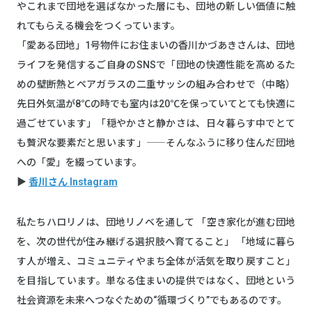
やこれまで団地を選ばなかった層にも、団地の新しい価値に触
れてもらえる機会をつくっています。
「愛ある団地」1号物件にお住まいの香川かづあきさんは、団地
ライフを発信するご自身のSNSで「団地の快適性能を高めるた
めの壁断熱とペアガラスの二重サッシの組み合わせで（中略）
先日外気温が8℃の時でも室内は20℃を保っていてとても快適に
過ごせています」「穏やかさと静かさは、日々暮らす中でとて
も贅沢な要素だと思います」――そんなふうに移り住んだ団地
への「愛」を綴っています。
▶
香川さん Instagram
私たちハロリノは、団地リノベを通して 「空き家化が進む団地
を、次の世代が住み継げる選択肢へ育てること」 「地域に暮ら
す人が増え、コミュニティやまち全体が活気を取り戻すこと」
を目指しています。単なる住まいの提供ではなく、団地という
社会資源を未来へつなぐための“循環づくり”でもあるのです。