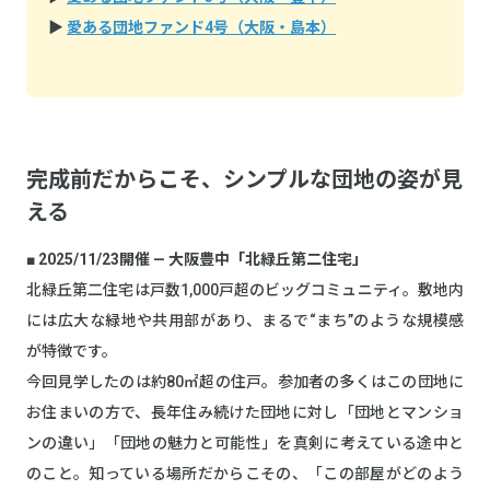
▶
愛ある団地ファンド4号（大阪・島本）
完成前だからこそ、シンプルな団地の姿が見
える
■ 2025/11/23開催 — 大阪豊中「北緑丘第二住宅」
北緑丘第二住宅は戸数1,000戸超のビッグコミュニティ。敷地内
には広大な緑地や共用部があり、まるで“まち”のような規模感
が特徴です。
今回見学したのは約80㎡超の住戸。参加者の多くはこの団地に
お住まいの方で、長年住み続けた団地に対し「団地とマンショ
ンの違い」「団地の魅力と可能性」を真剣に考えている途中と
のこと。知っている場所だからこその、「この部屋がどのよう