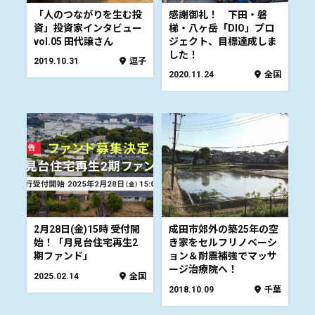
「人のつながりを生む投
感謝御礼！ 下田・磐
資」投資家インタビュー
梯・八ヶ岳「DIO」プロ
vol.05 田代譲さん
ジェクト、目標達成しま
した！
2019.10.31
逗子
2020.11.24
全国
2月28日(金)15時 受付開
成田市郊外の築25年の空
始！「月見台住宅再生2
き家をセルフリノベーシ
期ファンド」
ョン＆耐震補強でマッサ
ージ治療院へ！
2025.02.14
全国
2018.10.09
千葉