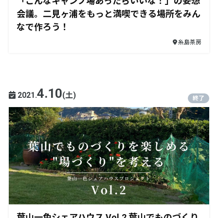
「こんなキャンプ場あったらいいな！」の妄想
会議。二見ヶ浦をもっと満喫できる場所をみん
なで作ろう！
糸島茶房
4.10
2021.
(土)
終了
葉山一色シェアハウス Vol.2 葉山でものづくり