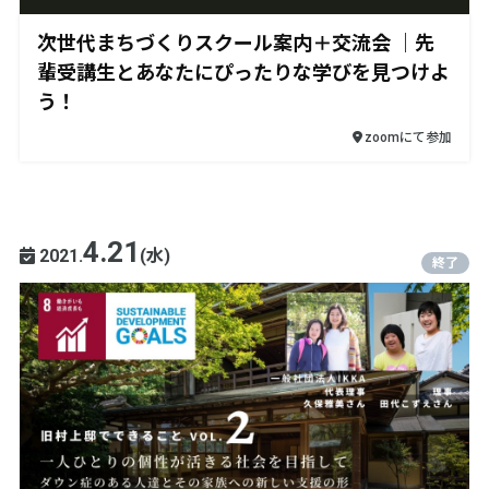
次世代まちづくりスクール案内＋交流会 ｜先
輩受講生とあなたにぴったりな学びを見つけよ
う！
zoomにて参加
4.21
2021.
(水)
終了