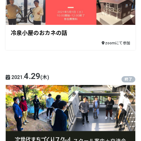
冷泉小屋のおカネの話
zoomにて参加
4.29
2021.
(木)
終了