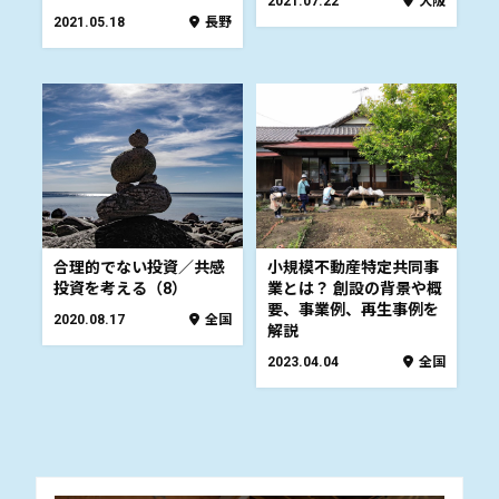
2021.07.22
大阪
2021.05.18
長野
合理的でない投資／共感
小規模不動産特定共同事
投資を考える（8）
業とは？ 創設の背景や概
要、事業例、再生事例を
2020.08.17
全国
解説
2023.04.04
全国