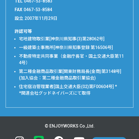
TEL
0467-53-8583
FAX
0467-53-8584
設立
2007年11月29日
許認可等
宅地建物取引業[神奈川県知事(3)第28062号]
一級建築士事務所[神奈川県知事登録 第16506号]
不動産特定共同事業（金融庁長官・国土交通大臣第11
4号）
第二種金融商品取引業[関東財務局長(金商)第3148号]
(加入協会：第二種金融商品取引業協会)
住宅宿泊管理業者[国土交通大臣(02)第F00604号] *
*関連会社グッドネイバーズにて取得
© ENJOYWORKS Co.,Ltd.